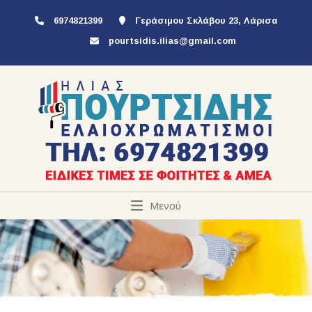
6974821399
Γεράσιμου Σκλάβου 23, Λάρισα
pourtsidis.ilias@gmail.com
Μενού